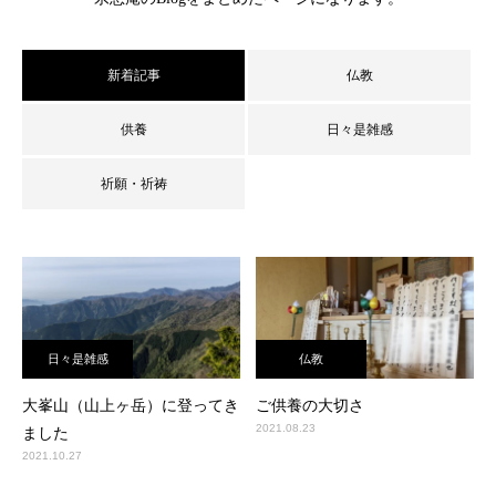
新着記事
仏教
供養
日々是雑感
祈願・祈祷
日々是雑感
仏教
大峯山（山上ヶ岳）に登ってき
ご供養の大切さ
2021.08.23
ました
2021.10.27