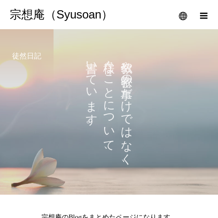
宗想庵（Syusoan）
徒然日記
書いています。
様々なことについて、
仏教や密教の事だけではなく、
宗想庵のBlogをまとめたページになります。